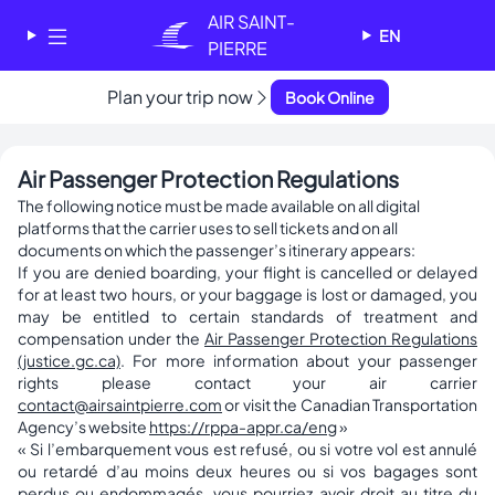
Cookies management panel
AIR SAINT-
EN
PIERRE
✕
Plan your trip now
Book Online
AIR SAINT-PIERRE
Welcome - Bienvenue
Air Passenger Protection Regulations
Choose your language
The following notice must be made available on all digital
-
platforms that the carrier uses to sell tickets and on all
Choisissez votre langue
documents on which the passenger’s itinerary appears:
If you are denied boarding, your flight is cancelled or delayed
English
Français
for at least two hours, or your baggage is lost or damaged, you
may be entitled to certain standards of treatment and
compensation under the
Air Passenger Protection Regulations
(justice.gc.ca)
. For more information about your passenger
rights please contact your air carrier
contact@airsaintpierre.com
or visit the Canadian Transportation
Agency’s website
https://rppa-appr.ca/eng
»
« Si l’embarquement vous est refusé, ou si votre vol est annulé
ou retardé d’au moins deux heures ou si vos bagages sont
perdus ou endommagés, vous pourriez avoir droit au titre du