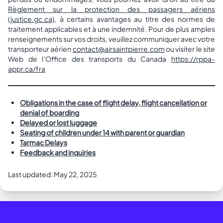
Règlement sur la protection des passagers aériens
(justice.gc.ca)
, à certains avantages au titre des normes de
traitement applicables et à une indemnité. Pour de plus amples
renseignements sur vos droits, veuillez communiquer avec votre
transporteur aérien
contact@airsaintpierre.com
ou visiter le site
Web de l’Office des transports du Canada
https://rppa-
appr.ca/fra
Obligations in the case of flight delay, flight cancellation or
denial of boarding
Delayed or lost luggage
Seating of children under 14 with parent or guardian
Tarmac Delays
Feedback and inquiries
Last updated: May 22, 2025