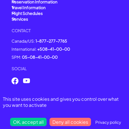
Reservation Information
Travel Information
Flight Schedules
Services
CONTACT
Canada/US:
1-877-277-7765
International:
+508-41-00-00
SPM:
05-08-41-00-00
SOCIAL
This site uses cookies and gives you control over what
© 2025 Air Saint-Pierre -
All right reserved
you want to activate
General Conditions of Carriage
Legal Notices
Privacy Policy
OK, accept all
Deny all cookies
Privacy policy
Cookie Management